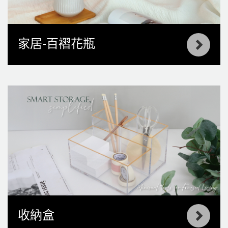
家居-百褶花瓶
收納盒