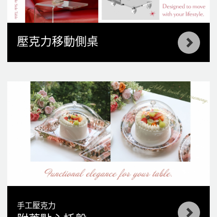
壓克力移動側桌
手工壓克力