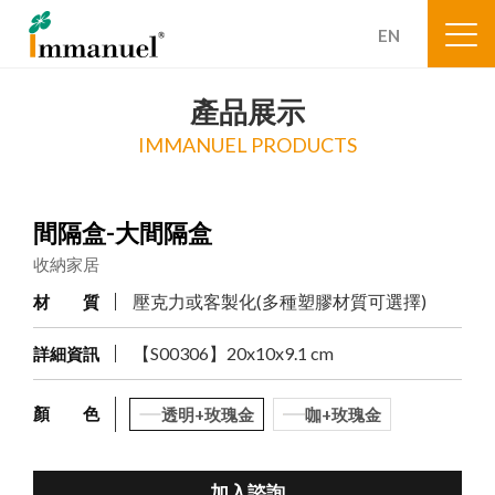
EN
產品展示
IMMANUEL PRODUCTS
間隔盒-大間隔盒
收納家居
壓克力或客製化(多種塑膠材質可選擇)
材 質
【S00306】20x10x9.1 cm
詳細資訊
顏 色
透明+玫瑰金
咖+玫瑰金
加入諮詢