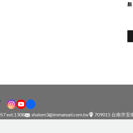
57 ext.1308
shalom3@immanuel.com.tw
709015 台南市