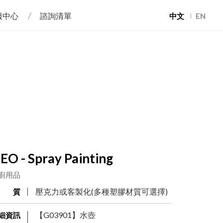
服中心
諮詢清單
中文
EN
EO - Spray Painting
廚用品
壓克力或客製化(多種塑膠材質可選擇)
材 質
【G03901】水壺
細資訊