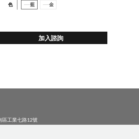
顏 色
藍
金
加入諮詢
安南區工業七路12號