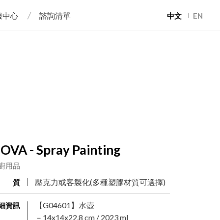
服中心
諮詢清單
中文
EN
OVA - Spray Painting
廚用品
壓克力或客製化(多種塑膠材質可選擇)
材 質
【G04601】水壺
細資訊
－14x14x22.8 cm / 2023 ml