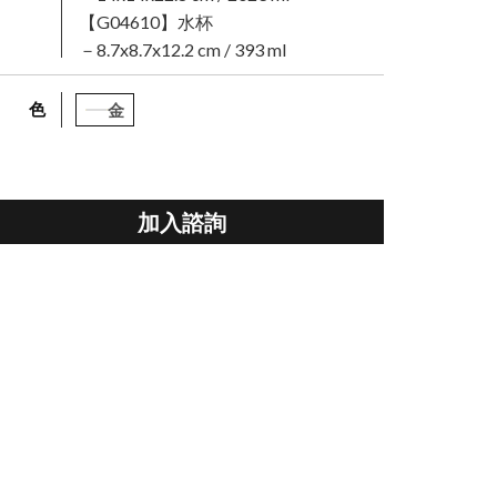
【G04610】水杯
－8.7x8.7x12.2 cm / 393 ml
顏 色
金
加入諮詢