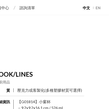
服中心
諮詢清單
中文
EN
OOK/LINES
廚用品
壓克力或客製化(多種塑膠材質可選擇)
材 質
【G01814】小窗杯
細資訊
－9.2x9.2x16.1 cm / 526 ml