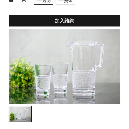
顏 色
透明
燙金
加入諮詢